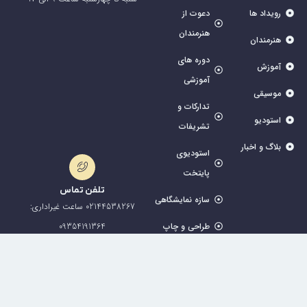
رویداد ها
دعوت از
هنرمندان
هنرمندان
دوره های
آموزش
آموزشی
موسیقی
تدارکات و
استودیو
تشریفات
بلاگ و اخبار
استودیوی
پایتخت
تلفن تماس
سازه نمایشگاهی
02144538267 ساعت غیراداری:
09354191364
طراحی و چاپ
عضویت در خبرنامه پیامکی
در خبرنامه پایتخت، از آخرین جشنواره‌ها، جدیدترین خدمات و مهم ترین اخبار و
تخفیفات مجموعه مطلع شوید.